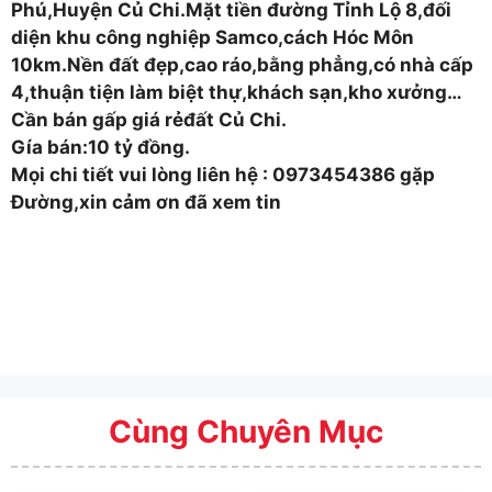
Phú,Huyện Củ Chi.Mặt tiền đường Tỉnh Lộ 8,đối
diện khu công nghiệp Samco,cách Hóc Môn
10km.Nền đất đẹp,cao ráo,bằng phẳng,có nhà cấp
4,thuận tiện làm biệt thự,khách sạn,kho xưởng…
Cần bán gấp giá rẻđất Củ Chi.
Gía bán:10 tỷ đồng.
Mọi chi tiết vui lòng liên hệ : 0973454386 gặp
Đường,xin cảm ơn đã xem tin
Cùng Chuyên Mục