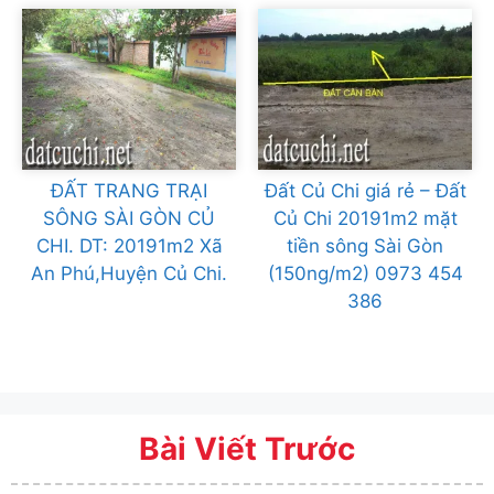
ĐẤT TRANG TRẠI
Đất Củ Chi giá rẻ – Đất
SÔNG SÀI GÒN CỦ
Củ Chi 20191m2 mặt
CHI. DT: 20191m2 Xã
tiền sông Sài Gòn
An Phú,Huyện Củ Chi.
(150ng/m2) 0973 454
386
Bài Viết Trước