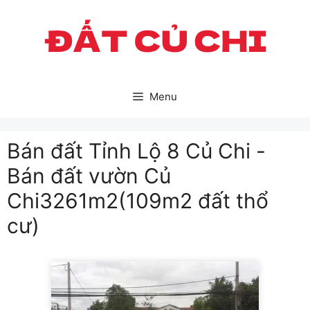
Skip
to
content
Menu
Bán đất Tỉnh Lộ 8 Củ Chi -
Bán đất vườn Củ
Chi3261m2(109m2 đất thổ
cư)